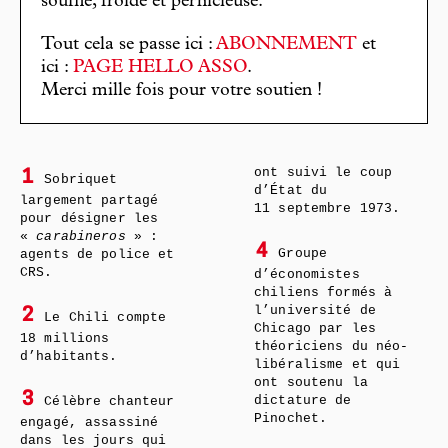
souffle, froide et pernicieuse.
Tout cela se passe ici :
ABONNEMENT
et
ici :
PAGE HELLO ASSO
.
Merci mille fois pour votre soutien !
ont suivi le coup
1
Sobriquet
d’État du
largement partagé
11 septembre 1973.
pour désigner les
«
carabineros
» :
4
Groupe
agents de police et
CRS.
d’économistes
chiliens formés à
l’université de
2
Le Chili compte
Chicago par les
18 millions
théoriciens du néo-
d’habitants.
libéralisme et qui
ont soutenu la
3
dictature de
Célèbre chanteur
Pinochet.
engagé, assassiné
dans les jours qui