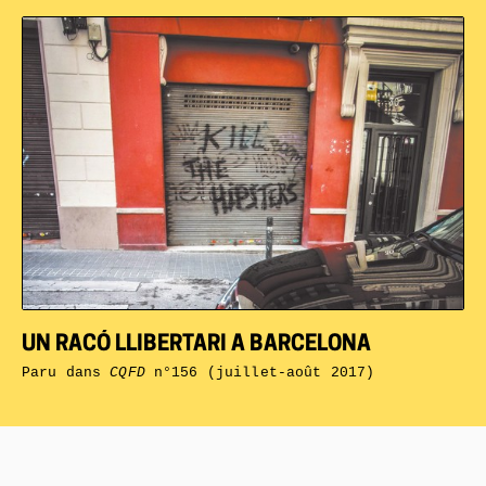
UN RACÓ LLIBERTARI A BARCELONA
Paru dans
CQFD
n°156 (juillet-août 2017)