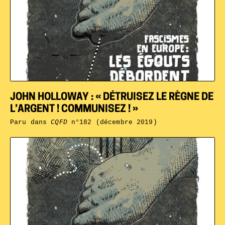
JOHN HOLLOWAY : « DÉTRUISEZ LE RÈGNE DE
L’ARGENT ! COMMUNISEZ ! »
Paru dans
CQFD
n°182 (décembre 2019)