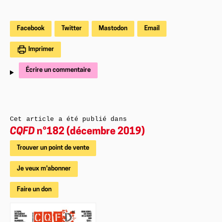
Facebook
Twitter
Mastodon
Email
Imprimer
Écrire un commentaire
Cet article a été publié dans
CQFD
n°182 (décembre 2019)
Trouver un point de vente
Je veux m'abonner
Faire un don