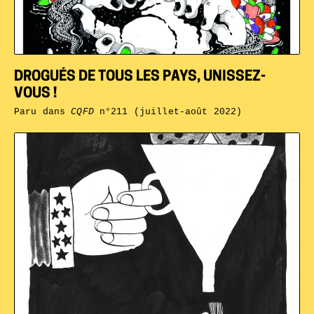
DROGUÉS DE TOUS LES PAYS, UNISSEZ-
VOUS !
Paru dans
CQFD
n°211 (juillet-août 2022)