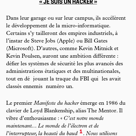
« JE SUIS UN HACKER »
Dans leur garage ou sur leur campus, ils accélèrent
le développement de la micro-informatique.
Certains s’y tailleront des empires industriels, à
l’instar de Steve Jobs (Apple) ou Bill Gates
(Microsoft). D’autres, comme Kevin Mitnick et
Kevin Poulsen, auront une ambition différente :
défier les systèmes de sécurité les plus avancés des
administrations étatiques et des multinationales,
tout en dé jouant la traque du FBI qui les avait
classés ennemis numéro un.
Le premier
Manifeste du hacker
émerge en 1986 du
clavier de Loyd Blankenship, alias The Mentor. Il
vibre d’enthousiasme : «
C’est notre monde
maintenant... Le monde de l’électron et de
1
l’interrupteur, la beauté du baud
. Nous utilisons