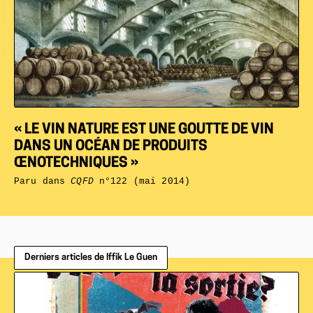
« LE VIN NATURE EST UNE GOUTTE DE VIN
DANS UN OCÉAN DE PRODUITS
ŒNOTECHNIQUES »
Paru dans
CQFD
n°122 (mai 2014)
Derniers articles de Iffik Le Guen