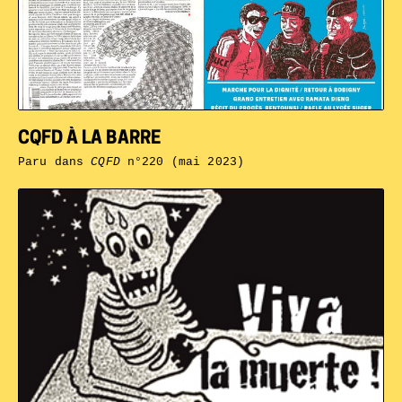
CQFD À LA BARRE
Paru dans
CQFD
n°220 (mai 2023)