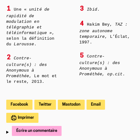
1
3
Une «
unité de
Ibid
.
rapidité de
modulation en
4
Hakim Bey,
TAZ :
télégraphie et
zone autonome
téléinformatique »
,
temporaire
, L’Éclat,
selon la définition
1997.
du
Larousse
.
5
C
ontre-
2
Contre-
culture(s) : des
culture(s) : des
Anonymous à
Anonymous à
Prométhée, op.cit
.
Prométhée
, Le mot et
le reste, 2013.
Facebook
Twitter
Mastodon
Email
Imprimer
Écrire un commentaire