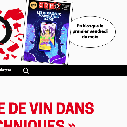
En kiosque le
premier vendredi
du mois
letter
E DE VIN DANS