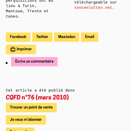
perquisitions ont eu
téléchargeable sur
lieu à Turin,
sonsenluttes.net
.
Mantoue, Trente et
Cuneo.
Facebook
Twitter
Mastodon
Email
Imprimer
Écrire un commentaire
Cet article a été publié dans
CQFD
n°76 (mars 2010)
Trouver un point de vente
Je veux m'abonner