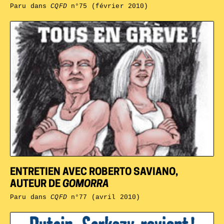
Paru dans
CQFD
n°75 (février 2010)
ENTRETIEN AVEC ROBERTO SAVIANO,
AUTEUR DE
GOMORRA
Paru dans
CQFD
n°77 (avril 2010)