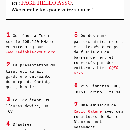
ici :
PAGE HELLO ASSO
.
Merci mille fois pour votre soutien !
1
5
Qui émet à Turin
Où des sans-
sur le 105,250 MHz et
papiers africains ont
en streaming sur
été blessés à coups
www.radioblackout.org
.
de fusils ou de
barres de fer, et
renversés par des
2
La présentation du
voitures. Lire
CQFD
tissu qui aurait
n°75
.
gardé une empreinte
du corps du Christ,
6
Via Pianezza 300,
quoi, béotien !
10151 Torino, Italie.
3
Le TAV étant, tu
7
Une émission de
l’auras deviné, un
TGV.
Radio Galère
avec des
rédacteurs de Radio
Blackout est
4
D’autres
notamment