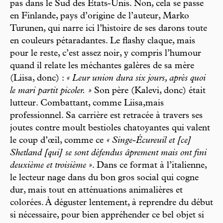
pas dans le Sud des États-Unis. Non, cela se passe
en Finlande, pays d’origine de l’auteur, Marko
Turunen, qui narre ici l’histoire de ses darons toute
en couleurs pétaradantes. Le flashy claque, mais
pour le reste, c’est assez noir, y compris l’humour
quand il relate les méchantes galères de sa mère
(Liisa, donc) :
« Leur union dura six jours, après quoi
le mari partit picoler. »
Son père (Kalevi, donc) était
lutteur. Combattant, comme Liisa,mais
professionnel. Sa carrière est retracée à travers ses
joutes contre moult bestioles chatoyantes qui valent
le coup d’œil, comme ce
« Singe-Écureuil et [ce]
Shetland [qui] se sont défendus âprement mais ont fini
deuxième et troisième »
. Dans ce format à l’italienne,
le lecteur nage dans du bon gros social qui cogne
dur, mais tout en atténuations animalières et
colorées. À déguster lentement, à reprendre du début
si nécessaire, pour bien appréhender ce bel objet si