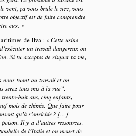
les gens. Le problème à Tarente est
de vent, ça vous brûle le nez, vous
re objectif est de faire comprendre
tre eux. »
maritimes de Ilva :
« Cette usine
es d’exécuter un travail dangereux ou
on. Si tu acceptes de risquer ta vie,
s nous tuent au travail et on
s serez tous mis à la rue”.
 trente-huit ans, cinq enfants,
Neuf mois de chimio. Que faire pour
pensent qu’à s’enrichir ? […]
poison. Il y a d’autres ressources.
oubelle de l’Italie et on meurt de