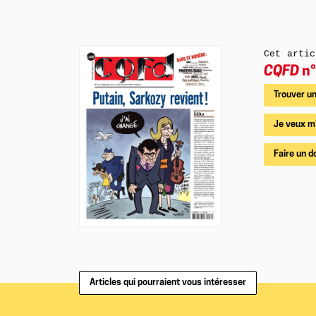
Cet artic
CQFD
n°
Trouver un
Je veux m
Faire un d
Articles qui pourraient vous intéresser