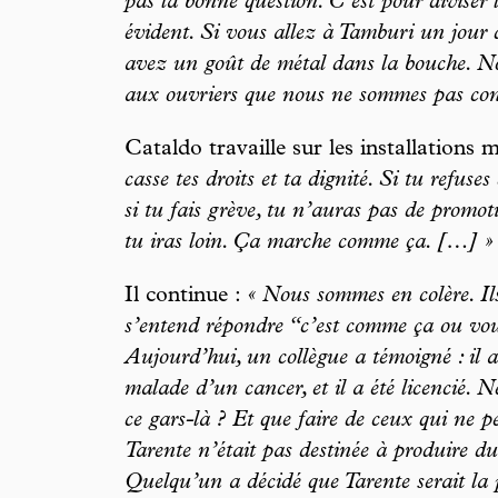
pas la bonne question. C’est pour diviser 
évident. Si vous allez à Tamburi un jour 
avez un goût de métal dans la bouche. Not
aux ouvriers que nous ne sommes pas con
Cataldo travaille sur les installations 
casse tes droits et ta dignité. Si tu refus
si tu fais grève, tu n’auras pas de promoti
tu iras loin. Ça marche comme ça. […] »
Il continue :
« Nous sommes en colère. Il
s’entend répondre “c’est comme ça ou vou
Aujourd’hui, un collègue a témoigné : il a
malade d’un cancer, et il a été licencié. 
ce gars-là ? Et que faire de ceux qui ne 
Tarente n’était pas destinée à produire du 
Quelqu’un a décidé que Tarente serait la p