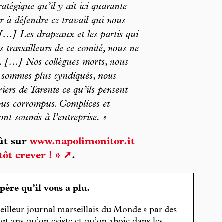
atégique qu’il y ait ici quarante
r à défendre ce travail qui nous
. […] Les drapeaux et les partis qui
es travailleurs de ce comité, nous ne
a. […] Nos collègues morts, nous
 sommes plus syndiqués, nous
ers de Tarente ce qu’ils pensent
 tous corrompus. Complices et
sont soumis à l’entreprise. »
oût sur
www.napolimonitor.it
tôt crever ! »
.
spère qu’il vous a plu.
eilleur journal marseillais du Monde » par des
gt ans qu’on existe et qu’on aboie dans les