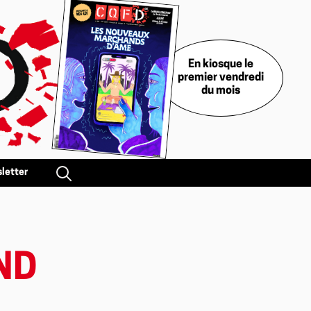
En kiosque le
premier vendredi
du mois
letter
ND