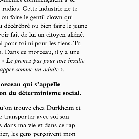
eux-mêmes commençaient à se
radios. Cette industrie ne te
 ou faire le gentil clown qui
 décérébré ou bien faire le jeune
ir fait de lui un citoyen aliéné.
i pour toi ni pour les tiens. Tu
s. Dans ce morceau, il y a une
s «
Le prenez pas pour une insulte
à rapper comme un adulte
».
orceau qui s’appelle
ion du déterminisme social.
qu’on trouve chez Durkheim et
de transporter avec soi son
s dans ma vie et dans ce rap
ier, les gens perçoivent mon