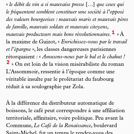
«
le débit de vin a si mauvaise presse
[…]
que ceux qui
le fréquentent semblent constituer une société à l’opposé
des valeurs bourgeoises : mauvais maris et mauvais pères
de famille, mauvais soldats et mauvais citoyens,
1
mauvais producteurs mais bons révolutionnaires.
» À
la maxime de Guizot, «
Enrichissez-vous par le travail
et l’épargne
», les classes dangereuses parisiennes
rétorquaient : «
Amusons-nous par le bal et le chahut !
2
» On est loin de la vision misérabiliste du roman
L’Assommoir, ressentie à l’époque comme une
véritable insulte par le prolétariat du faubourg
réduit à sa soulographie par Zola.
À la différence du distributeur automatique de
boissons, le café peut correspondre à une affiliation
territoriale, affinitaire, voire politique. Peu avant la
Commune,
Le Café de la Renaissance
, boulevard
Saint-Michel, fut un temps le rendez-vous des