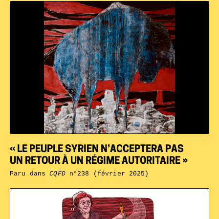
« LE PEUPLE SYRIEN N’ACCEPTERA PAS
UN RETOUR À UN RÉGIME AUTORITAIRE »
Paru dans
CQFD
n°238 (février 2025)