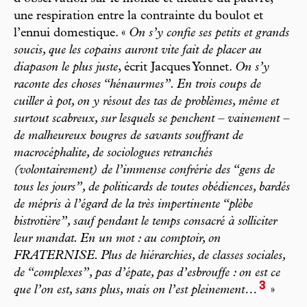
une respiration entre la contrainte du boulot et
l’ennui domestique. «
On s’y confie ses petits et grands
soucis, que les copains auront vite fait de placer au
diapason le plus juste
, écrit Jacques Yonnet.
On s’y
raconte des choses “hénaurmes”. En trois coups de
cuiller à pot, on y résout des tas de problèmes, même et
surtout scabreux, sur lesquels se penchent – vainement –
de malheureux bougres de savants souffrant de
macrocéphalite, de sociologues retranchés
(volontairement) de l’immense confrérie des “gens de
tous les jours”, de politicards de toutes obédiences, bardés
de mépris à l’égard de la très impertinente “plèbe
bistrotière”, sauf pendant le temps consacré à solliciter
leur mandat. En un mot : au comptoir, on
FRATERNISE. Plus de hiérarchies, de classes sociales,
de “complexes”, pas d’épate, pas d’esbrouffe : on est ce
3
que l’on est, sans plus, mais on l’est pleinement…
»