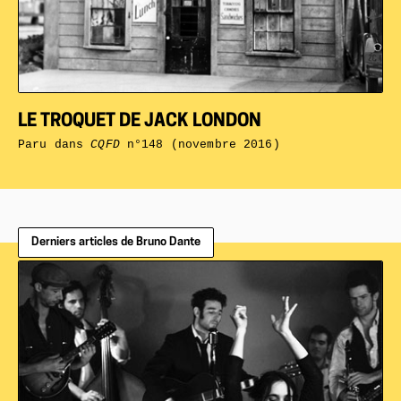
LE TROQUET DE JACK LONDON
Paru dans
CQFD
n°148 (novembre 2016)
Derniers articles de Bruno Dante