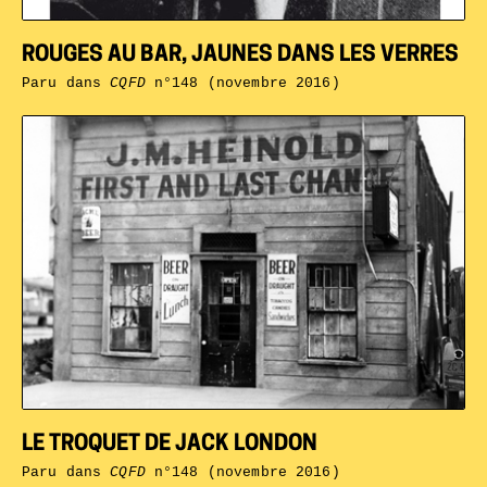
ROUGES AU BAR, JAUNES DANS LES VERRES
Paru dans
CQFD
n°148 (novembre 2016)
LE TROQUET DE JACK LONDON
Paru dans
CQFD
n°148 (novembre 2016)