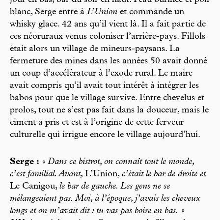
jour en bas, bar du soir en haut. Peau burinée et poil
blanc, Serge entre à
L’Union
et commande un
whisky glace. 42 ans qu’il vient là. Il a fait partie de
ces néoruraux venus coloniser l’arrière-pays. Fillols
était alors un village de mineurs-paysans. La
fermeture des mines dans les années 50 avait donné
un coup d’accélérateur à l’exode rural. Le maire
avait compris qu’il avait tout intérêt à intégrer les
babos pour que le village survive. Entre chevelus et
prolos, tout ne s’est pas fait dans la douceur, mais le
ciment a pris et est à l’origine de cette ferveur
culturelle qui irrigue encore le village aujourd’hui.
Serge :
« Dans ce bistrot, on connaît tout le monde,
c’est familial. Avant,
L’Union,
c’était le bar de droite et
Le Canigou,
le bar de gauche. Les gens ne se
mélangeaient pas. Moi, à l’époque, j’avais les cheveux
longs et on m’avait dit : tu vas pas boire en bas. »