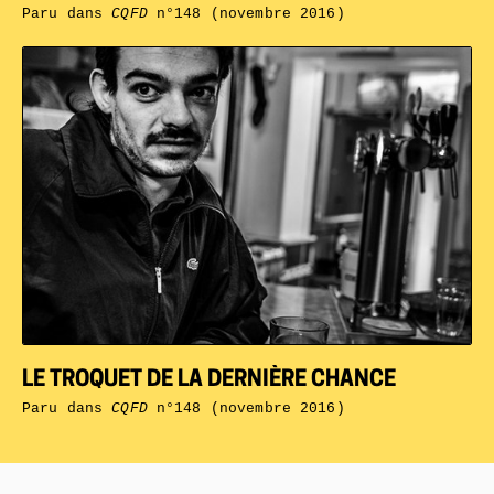
Paru dans
CQFD
n°148 (novembre 2016)
LE TROQUET DE LA DERNIÈRE CHANCE
Paru dans
CQFD
n°148 (novembre 2016)