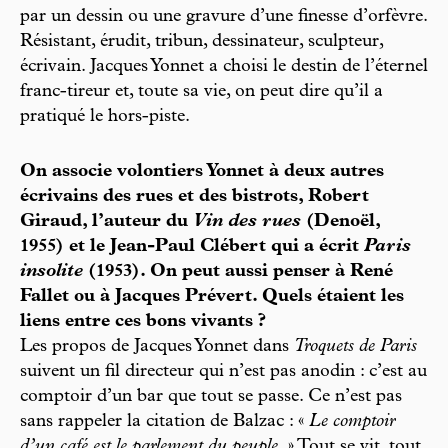
par un dessin ou une gravure d’une finesse d’orfèvre.
Résistant, érudit, tribun, dessinateur, sculpteur,
écrivain. Jacques Yonnet a choisi le destin de l’éternel
franc-tireur et, toute sa vie, on peut dire qu’il a
pratiqué le hors-piste.
On associe volontiers Yonnet à deux autres
écrivains des rues et des bistrots, Robert
Giraud, l’auteur du
Vin des rues
(Denoël,
1955) et le Jean-Paul Clébert qui a écrit
Paris
insolite
(1953). On peut aussi penser à René
Fallet ou à Jacques Prévert. Quels étaient les
liens entre ces bons vivants ?
Les propos de Jacques Yonnet dans
Troquets de Paris
suivent un fil directeur qui n’est pas anodin : c’est au
comptoir d’un bar que tout se passe. Ce n’est pas
sans rappeler la citation de Balzac : «
Le comptoir
d’un café est le parlement du peuple
. » Tout se vit, tout