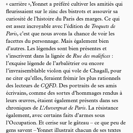
« carrière », Yonnet a préféré cultiver les amitiés qui
fleurissaient sur le zinc des bistrots et assouvir sa
curiosité de l’histoire du Paris des marges. Ce qui
est assez incroyable avec l’édition de
Troquets de
Paris
, c’est que nous avons la chance de voir les
facettes du personnage. Mais également bien
d’autres. Les légendes sont bien présentes et
s’inscrivent dans la lignée de
Rue des maléfices
:
l’exquise légende de l’arbalétrier ou encore
l’invraisemblable violon qui vole de Chagall, pour
ne citer qu’elles, feraient frémir les plus rationnels
des lecteurs de
CQFD
. Des portraits de ses amis
écrivains, comme des sortes d’hommages rendus à
leurs œuvres, étaient également présents dans ses
chroniques de
L’Auvergnat de Paris
. La résistance
également, avec certains faits d’armes sous
l’Occupation. Et cerise sur le gâteau – ce que peu de
gens savent – Yonnet illustrait chacun de ses textes