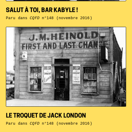
SALUT À TOI, BAR KABYLE !
Paru dans
CQFD
n°148 (novembre 2016)
LE TROQUET DE JACK LONDON
Paru dans
CQFD
n°148 (novembre 2016)