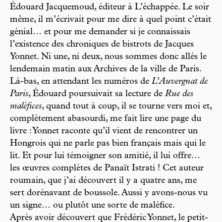
Édouard Jacquemoud, éditeur à L’échappée. Le soir
même, il m’écrivait pour me dire à quel point c’était
génial… et pour me demander si je connaissais
l’existence des chroniques de bistrots de Jacques
Yonnet. Ni une, ni deux, nous sommes donc allés le
lendemain matin aux Archives de la ville de Paris.
Là-bas, en attendant les numéros de
L’Auvergnat de
Paris
, Édouard poursuivait sa lecture de
Rue des
maléfices
, quand tout à coup, il se tourne vers moi et,
complètement abasourdi, me fait lire une page du
livre : Yonnet raconte qu’il vient de rencontrer un
Hongrois qui ne parle pas bien français mais qui le
lit. Et pour lui témoigner son amitié, il lui offre…
les œuvres complètes de Panaït Istrati ! Cet auteur
roumain, que j’ai découvert il y a quatre ans, me
sert dorénavant de boussole. Aussi y avons-nous vu
un signe… ou plutôt une sorte de maléfice.
Après avoir découvert que Frédéric Yonnet, le petit-