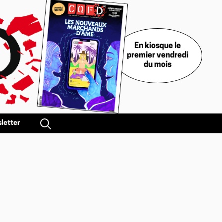
En kiosque le
premier vendredi
du mois
letter