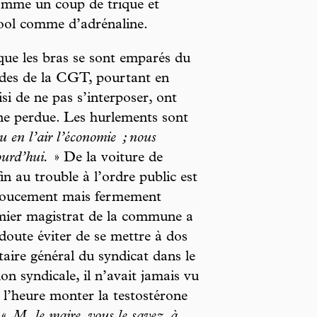
comme un coup de trique et
ool comme d’adrénaline.
 que les bras se sont emparés du
des de la CGT, pourtant en
si de ne pas s’interposer, ont
ine perdue. Les hurlements sont
u en l’air l’économie ; nous
urd’hui.
» De la voiture de
in au trouble à l’ordre public est
 doucement mais fermement
emier magistrat de la commune a
 doute éviter de se mettre à dos
aire général du syndicat dans le
n syndicale, il n’avait jamais vu
 à l’heure monter la testostérone
: «
M. le maire, vous le savez, à