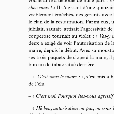
vociférante a déboulé de nulle part : «
chez nous !
» Il s’agissait d’une quinza
visiblement éméchés, des gérants avec 
le clan de la restauration. Parmi eux,
jubilait, sautait, attisait l’agressivité
couperose tournait au violet : «
Vas-y 
deux a exigé de voir l’autorisation de la 
maire, depuis le début. Avec sa mousta
ses trois paquets de clope à la main, il
bureau de tabac situé derrière.
– «
C’est vous le maire ?
», s’est mis à 
de l’élu.
– «
C’est moi. Pourquoi êtes-vous agressif 
– «
Hé ben, autorisation ou pas, on vous 