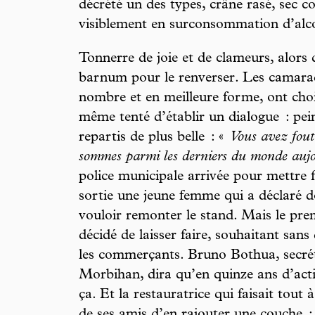
décrété un des types, crâne rasé, sec 
visiblement en surconsommation d’alc
Tonnerre de joie et de clameurs, alors
barnum pour le renverser. Les camara
nombre et en meilleure forme, ont choi
même tenté d’établir un dialogue : pe
repartis de plus belle : «
Vous avez fout
sommes parmi les derniers du monde aujo
police municipale arrivée pour mettre f
sortie une jeune femme qui a déclaré
vouloir remonter le stand. Mais le pr
décidé de laisser faire, souhaitant sans
les commerçants. Bruno Bothua, secrét
Morbihan, dira qu’en quinze ans d’actio
ça. Et la restauratrice qui faisait tout
de ses amis d’en rajouter une couche 