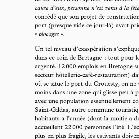
cause d’eux, personne n’est venu à la fêt
concédé que son projet de constructio
port (presque vide ce jour-là) avait pr
«
blocages
».
Un tel niveau d’exaspération s’expliqu
dans ce coin de Bretagne : tout pour le 
argenté. 12 000 emplois en Bretagne sud
secteur hôtellerie-café-restauration) d
où se situe le port du Crouesty, on ne
moins dans une zone qui glisse peu à p
avec une population essentiellement com
Saint-Gildas, autre commune touristiqu
habitants à l’année (dont la moitié a d
accueillent 22 000 personnes l’été. L’
plus en plus fragile, les estivants doiv