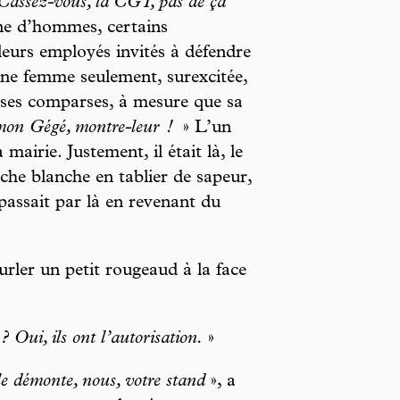
Cassez-vous, la CGT, pas de ça
ine d’hommes, certains
leurs employés invités à défendre
 une femme seulement, surexcitée,
 de ses comparses, à mesure que sa
mon Gégé, montre-leur !
» L’un
mairie. Justement, il était là, le
che blanche en tablier de sapeur,
 passait par là en revenant du
hurler un petit rougeaud à la face
? Oui, ils ont l’autorisation.
»
le démonte, nous, votre stand
», a