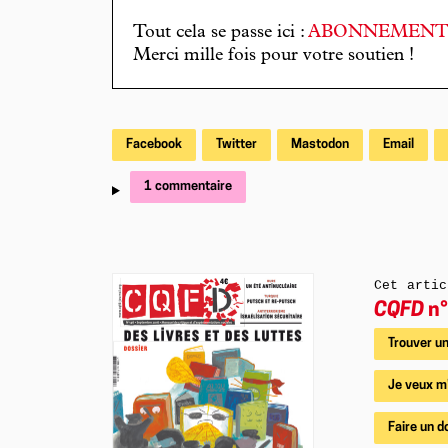
Tout cela se passe ici :
ABONNEMEN
Merci mille fois pour votre soutien !
Facebook
Twitter
Mastodon
Email
1 commentaire
Cet artic
CQFD
n°
Trouver un
Je veux m
Faire un d