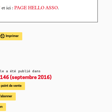
T
et ici :
PAGE HELLO ASSO
.
Imprimer
le a été publié dans
146 (septembre 2016)
 point de vente
'abonner
on