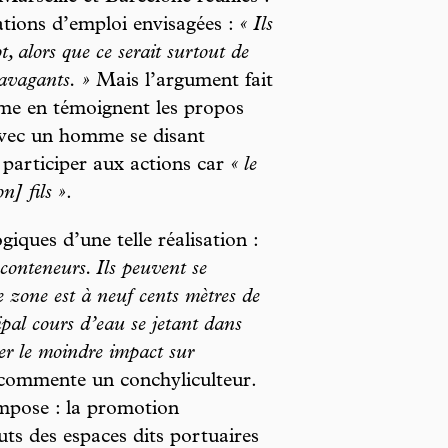
ations d’emploi envisagées :
« Ils
, alors que ce serait surtout de
ravagants. »
Mais l’argument fait
mme en témoignent les propos
avec un homme se disant
 participer aux actions car
« le
n] fils »
.
iques d’une telle réalisation :
conteneurs. Ils peuvent se
te zone est à neuf cents mètres de
ipal cours d’eau se jetant dans
r le moindre impact sur
 commente un conchyliculteur.
impose : la promotion
uts des espaces dits portuaires