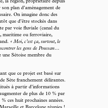
, la région, propriétaire depuis
er son plan d’aménagement de
ssaire. On imagine donc des
utôt que d’être stockés dans
te par voie fluviale (canal du
 maritime ou ferroviaire,
land.
« Moi, c’est ça, surtout, le
ncontrer les gens de Poussan…
 une Sétoise membre du
nt que ce projet est basé sur
 de Sète franchement délirantes.
itués à partir d’informations
t augmenter de plus de 10 % par
0 % ces huit prochaines années.
 Marseille et Barcelone réunies !