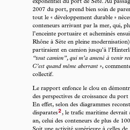
exponentiel du port de Sète. Au passage
2007 du port, prend bien soin de par
tout le « développement durable » néce
conteneurs arrivant par la mer, qui, pl
l’enceinte portuaire et acheminés ensui
Rhône à Sète en pleine modernisation),
partiraient en camion jusqu’à l’Hinter
“tout camion”, qui m’a amené à venir re
C’est quand même aberrant »
, commente
collectif.
Le rapport enfonce le clou en démontra
des perspectives de croissance du port
En effet, selon des diagrammes reconst
2
disparates
, le trafic maritime devrai
an, celui des conteneurs de plus de 10
Soit une activité supérieure à celles de