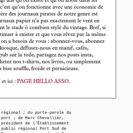
gt ans qu’on existe et qu’on aboie dans les
, c’est qu’on fonctionne avec une économie de
cière des journaux pirates de notre genre est
journaux papier n’a pas exactement le vent en
t le stade ô combien stylé du vintage. Bref, si
tinuer à exister et que vous rêvez par la même
, on a besoin de vous : abonnez-vous, abonnez
 kiosque, diffusez-nous en manif, cafés,
pub sur la toile, partagez nos posts insta,
hetez nos t-shirts, nos livres, ou simplement
bise souffle, froide et pernicieuse.
T
et ici :
PAGE HELLO ASSO
.
régional ; du porte-parole du
port ; de Marc Chevallier,
président de l’Établissement
public régional Port Sud de