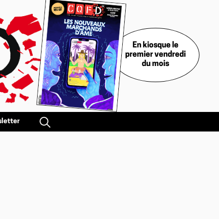
En kiosque le
premier vendredi
du mois
letter