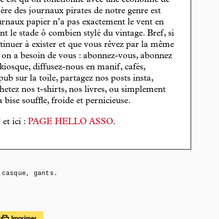
, c’est qu’on fonctionne avec une économie de
cière des journaux pirates de notre genre est
journaux papier n’a pas exactement le vent en
t le stade ô combien stylé du vintage. Bref, si
tinuer à exister et que vous rêvez par la même
, on a besoin de vous : abonnez-vous, abonnez
 kiosque, diffusez-nous en manif, cafés,
pub sur la toile, partagez nos posts insta,
hetez nos t-shirts, nos livres, ou simplement
bise souffle, froide et pernicieuse.
T
et ici :
PAGE HELLO ASSO
.
casque, gants.
Imprimer