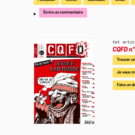
Écrire un commentaire
Cet artic
CQFD
n°
Trouver un
Je veux m
Faire un d