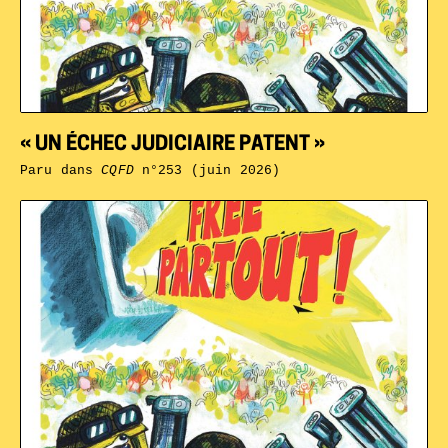
« UN ÉCHEC JUDICIAIRE PATENT »
Paru dans
CQFD
n°253 (juin 2026)