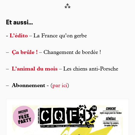
⁂
Et aussi...
-
L’édito
– La France qu’on gerbe
–
Ça brûle !
– Changement de bordée !
–
L’animal du mois
– Les chiens anti-Porsche
–
Abonnement
- (
par ici
)