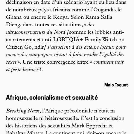
déclinaison en date d’un scénario ayant eu lieu dans
de nombreux pays africains comme l’Ouganda, le
Ghana ou encore le Kenya. Selon Rama Salla
Dieng, dans toutes ces situations, «
des
ultraconservateurs du Nord [
comme les lobbies anti-
avortements et anti-LGBTQIA+ Family Watch ou
Citizen Go, ndlr
] s’associent à des acteurs locaux pour
mener des campagnes visant à faire reculer l’égalité des
sexes
». Une triste convergence entre «
continent noir
et peste brune
»3.
Malo Toquet
Afrique, colonialisme et sexualité
Breaking News
, l’Afrique précoloniale n’était ni
homosexuelle ni hétérosexuelle. C’est la conclusion
des historiens des sexualités Mark Epprecht et
Babakar Mbaye. Le continent qui, doit-on encore le