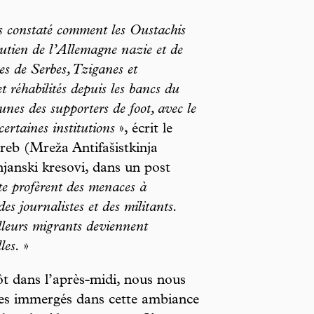
s constaté comment les Oustachis
outien de l’Allemagne nazie et de
es de Serbes, Tziganes et
t réhabilités depuis les bancs du
bunes des supporters de foot, avec le
certaines institutions
», écrit le
reb (Mreža Antifašistkinja
anski kresovi, dans un post
te profèrent des menaces à
es journalistes et des militants.
ailleurs migrants deviennent
les.
»
ôt dans l’après-midi, nous nous
s immergés dans cette ambiance