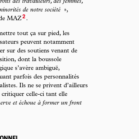
roits des travailleurs, des femmes,
norités de notre société
»,
2
e de MAZ
.
ettre tout ça sur pied, les
isateurs peuvent notamment
r sur des soutiens venant de
sition, dont la boussole
gique s’avère ambiguë,
uant parfois des personnalités
listes. Ils ne se privent d’ailleurs
critiquer celle-ci tant elle
serve et échoue à former un front
IONNEL