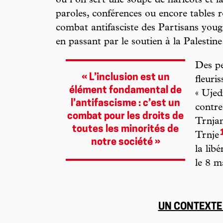
où l’on sert une soupe de haricots et la
paroles, conférences ou encore tables r
combat antifasciste des Partisans yougo
en passant par le soutien à la Palestine
Des pe
« L’inclusion est un
fleuri
élément fondamental de
« Ujed
l’antifascisme : c’est un
contre
combat pour les droits de
Trnjan
toutes les minorités de
Trnje
notre société »
la lib
le 8 m
UN CONTEXTE