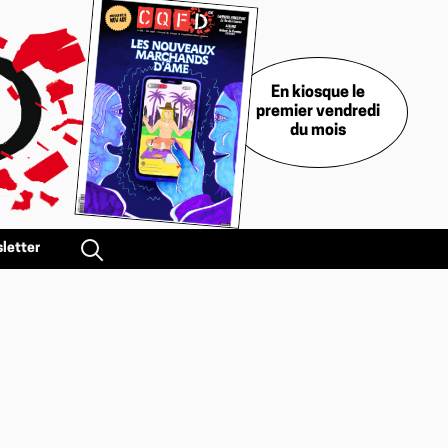
En kiosque le
premier vendredi
du mois
letter