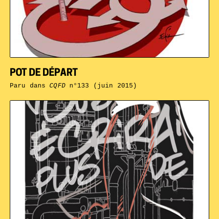
POT DE DÉPART
Paru dans
CQFD
n°133 (juin 2015)