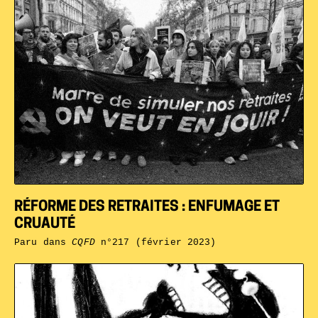
RÉFORME DES RETRAITES : ENFUMAGE ET
CRUAUTÉ
Paru dans
CQFD
n°217 (février 2023)