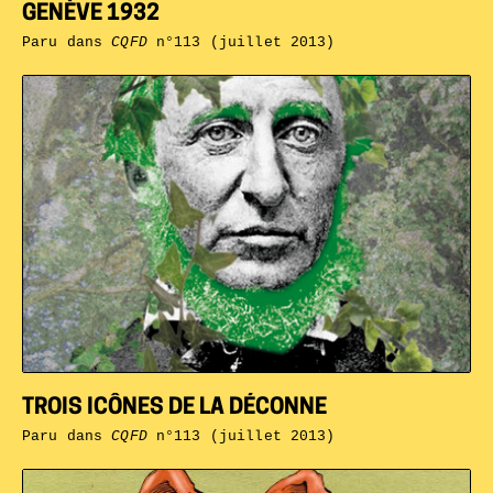
GENÈVE 1932
Paru dans
CQFD
n°113 (juillet 2013)
TROIS ICÔNES DE LA DÉCONNE
Paru dans
CQFD
n°113 (juillet 2013)