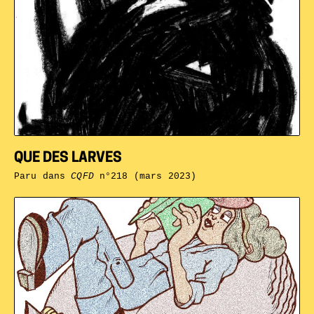
QUE DES LARVES
Paru dans
CQFD
n°218 (mars 2023)