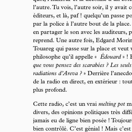
l’autre. Tu vois, l’autre soir, il y avait
éditeurs, et là, paf ! quelqu’un passe p
par la police à l’autre bout de la plac
en partager le son avec les auditeurs, p
reprend. Une autre fois, Edgard Morin é
Touareg qui passe sur la place et veut
philosophe qu’il appelle «
Édouard
» ! 
que vous pensez des scarabées ? Les seuls 
radiations d’Areva ?
» Derrière l’anecdot
de la radio en direct, en extérieur : to
plus profond.
Cette radio, c’est un vrai
melting pot
ma
divers, des opinions politiques très diff
jamais eu de ligne bien posée ! Toujou
bien contrôlé. C’est génial ! Mais c’est