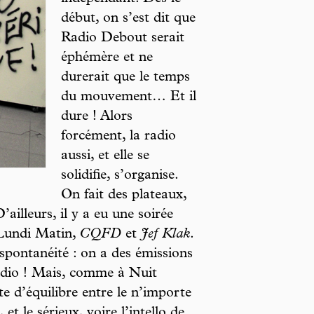
début, on s’est dit que
Radio Debout serait
éphémère et ne
durerait que le temps
du mouvement… Et il
dure ! Alors
forcément, la radio
aussi, et elle se
solidifie, s’organise.
On fait des plateaux,
’ailleurs, il y a eu une soirée
 Lundi Matin,
CQFD
et
Jef Klak
.
 spontanéité : on a des émissions
tudio ! Mais, comme à Nuit
te d’équilibre entre le n’importe
et le sérieux, voire l’intello de