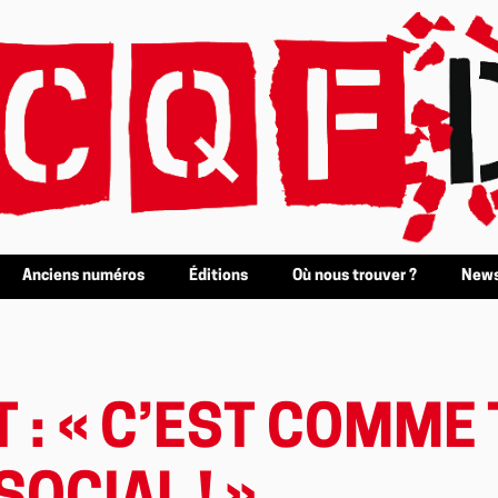
Anciens numéros
Éditions
Où nous trouver ?
News
 : « C’EST COMME