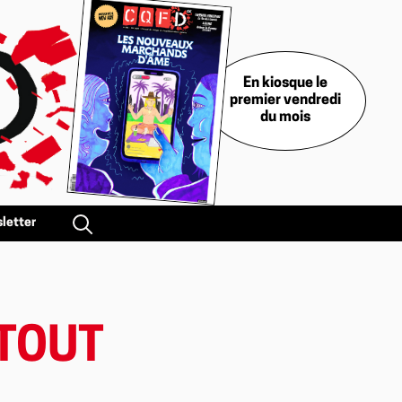
En kiosque le
premier vendredi
du mois
letter
 TOUT