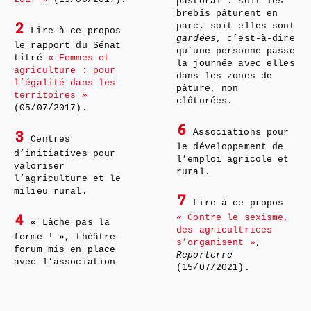
pastoral : soit les
brebis pâturent en
parc, soit elles sont
2
Lire à ce propos
gardées
, c’est-à-dire
le rapport du Sénat
qu’une personne passe
titré
« Femmes et
la journée avec elles
agriculture : pour
dans les zones de
l’égalité dans les
pâture, non
territoires »
clôturées.
(05/07/2017).
6
Associations pour
3
Centres
le développement de
d’initiatives pour
l’emploi agricole et
valoriser
rural.
l’agriculture et le
milieu rural.
7
Lire à ce propos
« Contre le sexisme,
4
« Lâche pas la
des agricultrices
ferme ! », théâtre-
s’organisent »
,
forum mis en place
Reporterre
avec l’association
(15/07/2021).