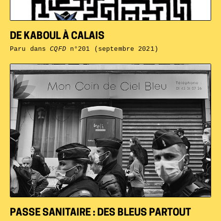
DE KABOUL À CALAIS
Paru dans
CQFD
n°201 (septembre 2021)
PASSE SANITAIRE : DES BLEUS PARTOUT