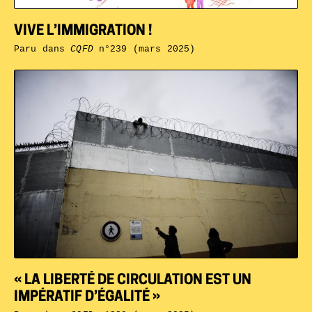
VIVE L’IMMIGRATION !
Paru dans
CQFD
n°239 (mars 2025)
« LA LIBERTÉ DE CIRCULATION EST UN
IMPÉRATIF D’ÉGALITÉ »