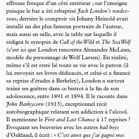
affreuse fresque d’un côté extérieur ; sur l’enseigne
puisque le bar a été rebaptisé
Jack London’s rendez-
vous
, derrière le comptoir où Johnny Heinold avait
installé un des plus fameux portraits de l’auteur,
mais aussi en salle, avec la table sur laquelle il
rédigea le synopsis de
Call of the Wild
et
The Sea Wolf
(c’est ici que London rencontra Alexander McLean,
modèle du personnage de Wolf Larsen). En réalité,
même s’il est resté lié toute sa vie avec le patron (il
lui envoyait ses livres dédicacés, et celui-ci a financé
sa reprise d’études à Berkeley), London a surtout
traîné ses guêtres dans ce bistrot à la fin de son
adolescence, entre 1891 et 1894. Il le raconte dans
John Barleycorn
(1913), exceptionnel récit
autobiographique relatant son addiction à l’alcool.
Il mentionne le
First and Last Chance
à 17 reprises !
Évoquant ses beuveries avec les autres
bad boys
d’Oakland, il écrit : «
C’est ainsi que j’ai gagné mes