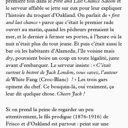
première fois dans le
First and Last Chance Saloon
et
le serveur affable se jette sur eux pour leur expliquer
l’histoire du troquet d’Oakland. On parlait de «
first
and last chance
» parce que c’était le premier rade
ouvert au matin, quand les pêcheurs prenaient la
mer, et le dernier à fermer ses portes, à l’heure où la
nuit n’était plus du tout jeune. Et puis c’était aussi le
bar où les habitants d’Alameda, l’île voisine mais
dry
, pouvaient boire un coup en toute légalité, juste
avant d’embarquer. Le serveur insiste : «
C’était
surtout le bistrot de Jack London, vous savez, l’auteur
de
White Fang (Croc-Blanc)
!
» Les trois gars
opinent du chef. Ce bouquin-là, oui vraiment, ça
leur dit quelque chose.
Cheers Jack !
Si on prend la peine de regarder un peu
attentivement, le fils prodigue (1876-1916) de
Frisco et d’Oakland est partout : peint sur une