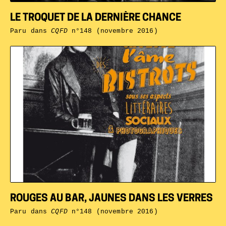
LE TROQUET DE LA DERNIÈRE CHANCE
Paru dans
CQFD
n°148 (novembre 2016)
ROUGES AU BAR, JAUNES DANS LES VERRES
Paru dans
CQFD
n°148 (novembre 2016)