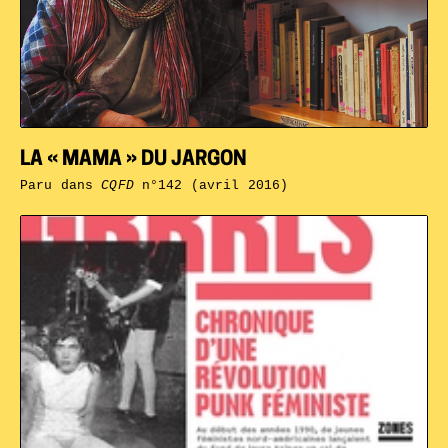
LA « MAMA » DU JARGON
Paru dans
CQFD
n°142 (avril 2016)