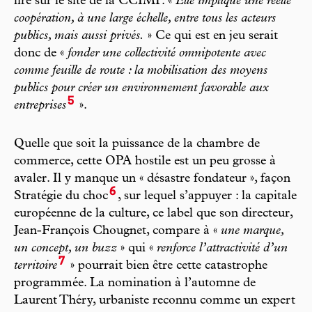
lire sur le site de la CCIMP. «
Elle implique une réelle
coopération, à une large échelle, entre tous les acteurs
publics, mais aussi privés.
» Ce qui est en jeu serait
donc de «
fonder une collectivité omnipotente avec
comme feuille de route : la mobilisation des moyens
publics pour créer un environnement favorable aux
5
entreprises
».
Quelle que soit la puissance de la chambre de
commerce, cette OPA hostile est un peu grosse à
avaler. Il y manque un « désastre fondateur », façon
6
Stratégie du choc
, sur lequel s’appuyer : la capitale
européenne de la culture, ce label que son directeur,
Jean-François Chougnet, compare à «
une marque,
un concept, un buzz
» qui «
renforce l’attractivité d’un
7
territoire
» pourrait bien être cette catastrophe
programmée. La nomination à l’automne de
Laurent Théry, urbaniste reconnu comme un expert