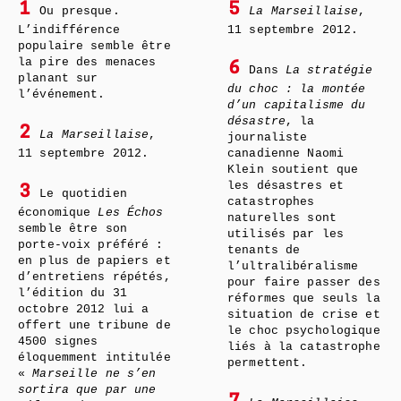
1
5
Ou presque.
La Marseillaise
,
L’indifférence
11 septembre 2012.
populaire semble être
la pire des menaces
6
Dans
La stratégie
planant sur
du choc : la montée
l’événement.
d’un capitalisme du
désastre
, la
2
La Marseillaise
,
journaliste
11 septembre 2012.
canadienne Naomi
Klein soutient que
les désastres et
3
Le quotidien
catastrophes
économique
Les Échos
naturelles sont
semble être son
utilisés par les
porte-voix préféré :
tenants de
en plus de papiers et
l’ultralibéralisme
d’entretiens répétés,
pour faire passer des
l’édition du 31
réformes que seuls la
octobre 2012 lui a
situation de crise et
offert une tribune de
le choc psychologique
4500 signes
liés à la catastrophe
éloquemment intitulée
permettent.
«
Marseille ne s’en
sortira que par une