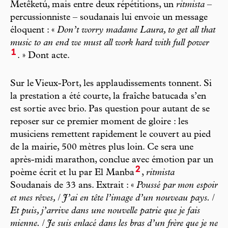
Metêketú, mais entre deux répétitions, un
ritmista
–
percussionniste – soudanais lui envoie un message
éloquent : «
Don’t worry madame Laura, to get all that
music to an end we must all work hard with full power
1
. » Dont acte.
Sur le Vieux-Port, les applaudissements tonnent. Si
la prestation a été courte, la fraîche batucada s’en
est sortie avec brio. Pas question pour autant de se
reposer sur ce premier moment de gloire : les
musiciens remettent rapidement le couvert au pied
de la mairie, 500 mètres plus loin. Ce sera une
après-midi marathon, conclue avec émotion par un
2
poème écrit et lu par El Manba
,
ritmista
Soudanais de 33 ans. Extrait : «
Poussé par mon espoir
et mes rêves, / J’ai en tête l’image d’un nouveau pays. /
Et puis, j’arrive dans une nouvelle patrie que je fais
mienne. / Je suis enlacé dans les bras d’un frère que je ne