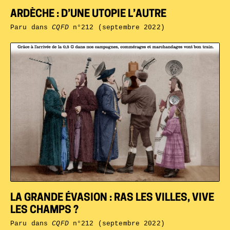
ARDÈCHE : D’UNE UTOPIE L’AUTRE
Paru dans
CQFD
n°212 (septembre 2022)
LA GRANDE ÉVASION : RAS LES VILLES, VIVE
LES CHAMPS ?
Paru dans
CQFD
n°212 (septembre 2022)