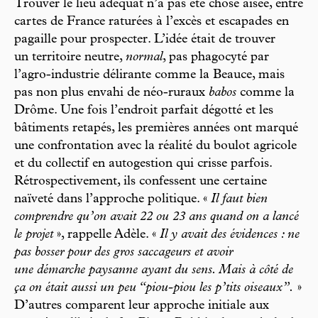
Trouver le lieu adéquat n’a pas été chose aisée, entre
cartes de France raturées à l’excès et escapades en
pagaille pour prospecter. L’idée était de trouver
un territoire neutre,
normal
, pas phagocyté par
l’agro-industrie délirante comme la Beauce, mais
pas non plus envahi de néo-ruraux
babos
comme la
Drôme. Une fois l’endroit parfait dégotté et les
bâtiments retapés, les premières années ont marqué
une confrontation avec la réalité du boulot agricole
et du collectif en autogestion qui crisse parfois.
Rétrospectivement, ils confessent une certaine
naïveté dans l’approche politique. «
Il faut bien
comprendre qu’on avait 22 ou 23 ans quand on a lancé
le projet
», rappelle Adèle. «
Il y avait des évidences : ne
pas bosser pour des gros saccageurs et avoir
une démarche paysanne ayant du sens. Mais à côté de
ça on était aussi un peu “piou-piou les p’tits oiseaux”.
»
D’autres comparent leur approche initiale aux