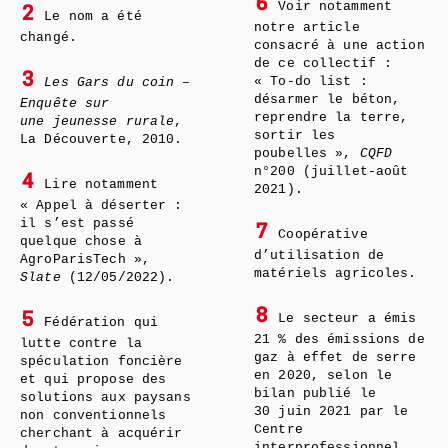
6
Voir notamment
2
Le nom a été
notre article
changé.
consacré à une action
de ce collectif :
3
« To-do list :
Les Gars du coin –
désarmer le béton,
Enquête sur
reprendre la terre,
une jeunesse rurale
,
sortir les
La Découverte, 2010.
poubelles »,
CQFD
n°200 (juillet-août
4
Lire notamment
2021).
« Appel à déserter :
il s’est passé
7
Coopérative
quelque chose à
d’utilisation de
AgroParisTech »,
matériels agricoles.
Slate
(12/05/2022).
8
5
Le secteur a émis
Fédération qui
21 % des émissions de
lutte contre la
gaz à effet de serre
spéculation foncière
en 2020, selon le
et qui propose des
bilan publié le
solutions aux paysans
30 juin 2021 par le
non conventionnels
Centre
cherchant à acquérir
interprofessionnel