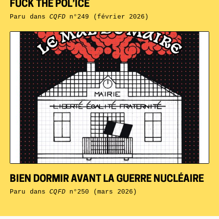
FUCK THE POL’ICE
Paru dans
CQFD
n°249 (février 2026)
BIEN DORMIR AVANT LA GUERRE NUCLÉAIRE
Paru dans
CQFD
n°250 (mars 2026)