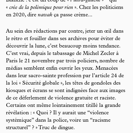
Blanche : c’est un coup de «
l’ultra-gauche
»
qui
«
crée de la polémique pour rien
». Chez les politiciens
en 2020, dire
nawak
ça passe crème...
Au sein des rédactions par contre, jeter un œil dans
le rétro et fouiller dans ses archives pour éviter de
découvrir la lune, c’est beaucoup moins tendance.
C’est vrai, depuis le tabassage de Michel Zecler à
Paris le 21 novembre par trois policiers, nombre de
médias semblent enfin ouvrir les yeux. Menacées
dans leur sacro-sainte profession par l’article 24 de
la loi « Sécurité globale », les têtes de gondoles des
kiosques et écrans se sont indignées face aux images
de ce déferlement de violence gratuite et raciste.
Certains ont même lointainement titillé la grande
révélation : « Quoi ? Il y aurait une “violence
systémique” dans la police, voire un “racisme
structurel” ? » Truc de dingue.