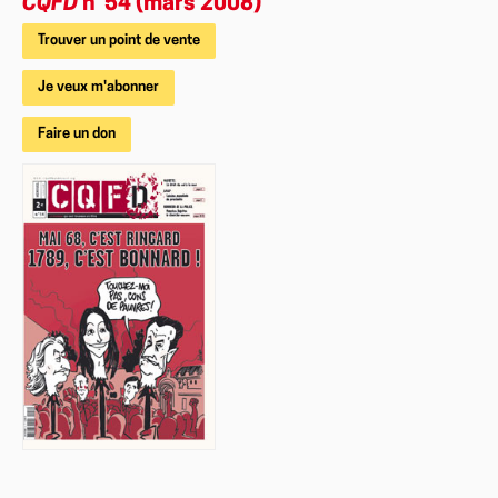
CQFD
n°54 (mars 2008)
Trouver un point de vente
Je veux m'abonner
Faire un don