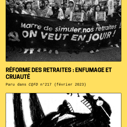
RÉFORME DES RETRAITES : ENFUMAGE ET
CRUAUTÉ
Paru dans
CQFD
n°217 (février 2023)