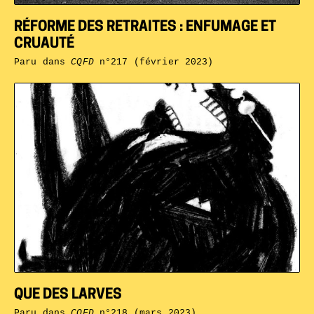
RÉFORME DES RETRAITES : ENFUMAGE ET
CRUAUTÉ
Paru dans
CQFD
n°217 (février 2023)
QUE DES LARVES
Paru dans
CQFD
n°218 (mars 2023)