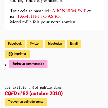
souffle, froide et pernicieuse.
Tout cela se passe ici :
ABONNEMENT
et
ici :
PAGE HELLO ASSO
.
Merci mille fois pour votre soutien !
Facebook
Twitter
Mastodon
Email
Imprimer
Écrire un commentaire
Cet article a été publié dans
CQFD
n°82 (octobre 2010)
Trouver un point de vente