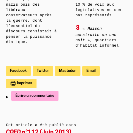
nazis puis des
10 % de voix aux
libéraux
législatives ne sont
conservateurs après
pas représentés.
la guerre, dont
l’essentiel du
3
«
Maison
discours consistait à
construite en une
penser la puissance
nuit
», quartiers
étatique.
d’habitat informel.
Facebook
Twitter
Mastodon
Email
Imprimer
Écrire un commentaire
Cet article a été publié dans
CQFD
n°112 (Juin 2013)