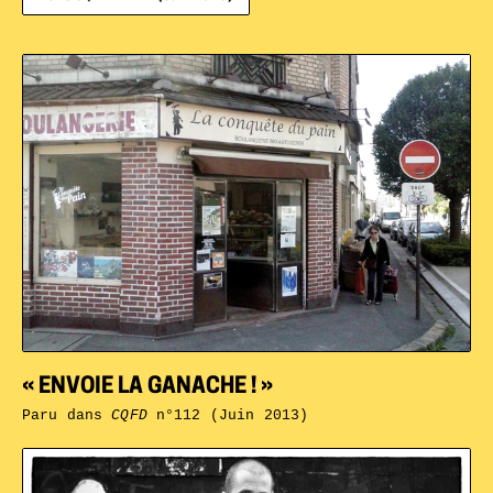
« ENVOIE LA GANACHE ! »
Paru dans
CQFD
n°112 (Juin 2013)