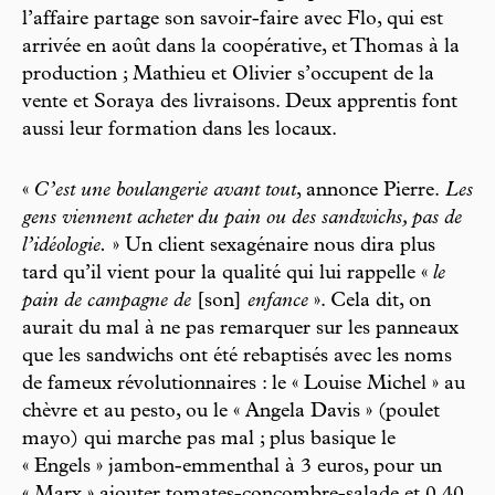
l’affaire partage son savoir-faire avec Flo, qui est
arrivée en août dans la coopérative, et Thomas à la
production ; Mathieu et Olivier s’occupent de la
vente et Soraya des livraisons. Deux apprentis font
aussi leur formation dans les locaux.
«
C’est une boulangerie avant tout
, annonce Pierre.
Les
gens viennent acheter du pain ou des sandwichs, pas de
l’idéologie.
» Un client sexagénaire nous dira plus
tard qu’il vient pour la qualité qui lui rappelle «
le
pain de campagne de
[son]
enfance
». Cela dit, on
aurait du mal à ne pas remarquer sur les panneaux
que les sandwichs ont été rebaptisés avec les noms
de fameux révolutionnaires : le « Louise Michel » au
chèvre et au pesto, ou le « Angela Davis » (poulet
mayo) qui marche pas mal ; plus basique le
« Engels » jambon-emmenthal à 3 euros, pour un
« Marx » ajouter tomates-concombre-salade et 0,40