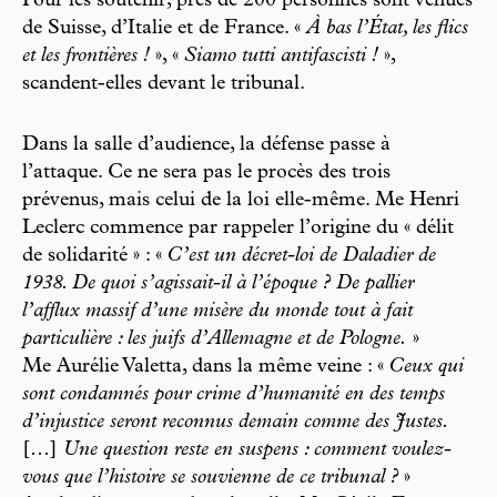
Pour les soutenir, près de 200 personnes sont venues
de Suisse, d’Italie et de France. «
À bas l’État, les flics
et les frontières !
», «
Siamo tutti antifascisti !
»,
scandent-elles devant le tribunal.
Dans la salle d’audience, la défense passe à
l’attaque. Ce ne sera pas le procès des trois
prévenus, mais celui de la loi elle-même. Me Henri
Leclerc commence par rappeler l’origine du « délit
de solidarité » : «
C’est un décret-loi de Daladier de
1938. De quoi s’agissait-il à l’époque ? De pallier
l’afflux massif d’une misère du monde tout à fait
particulière : les juifs d’Allemagne et de Pologne.
»
Me Aurélie Valetta, dans la même veine : «
Ceux qui
sont condamnés pour crime d’humanité en des temps
d’injustice seront reconnus demain comme des Justes.
[…]
Une question reste en suspens : comment voulez-
vous que l’histoire se souvienne de ce tribunal ?
»