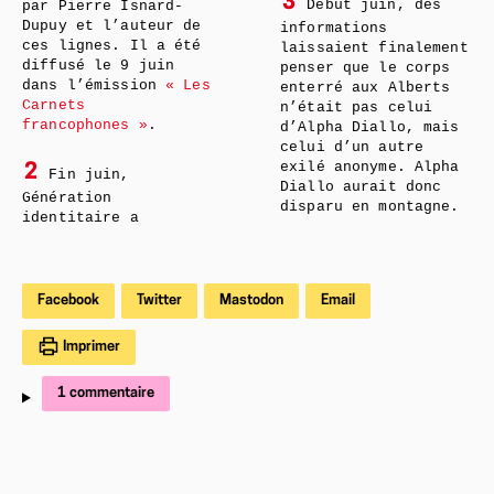
3
Début juin, des
par Pierre Isnard-
Dupuy et l’auteur de
informations
ces lignes. Il a été
laissaient finalement
diffusé le 9 juin
penser que le corps
dans l’émission
« Les
enterré aux Alberts
Carnets
n’était pas celui
francophones »
.
d’Alpha Diallo, mais
celui d’un autre
exilé anonyme. Alpha
2
Fin juin,
Diallo aurait donc
Génération
disparu en montagne.
identitaire a
Facebook
Twitter
Mastodon
Email
Imprimer
1 commentaire