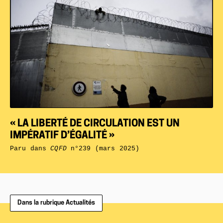
« LA LIBERTÉ DE CIRCULATION EST UN
IMPÉRATIF D’ÉGALITÉ »
Paru dans
CQFD
n°239 (mars 2025)
Dans la rubrique Actualités