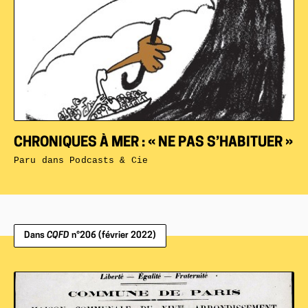
CHRONIQUES À MER : « NE PAS S’HABITUER »
Paru dans
Podcasts & Cie
Dans
CQFD
n°206 (février 2022)