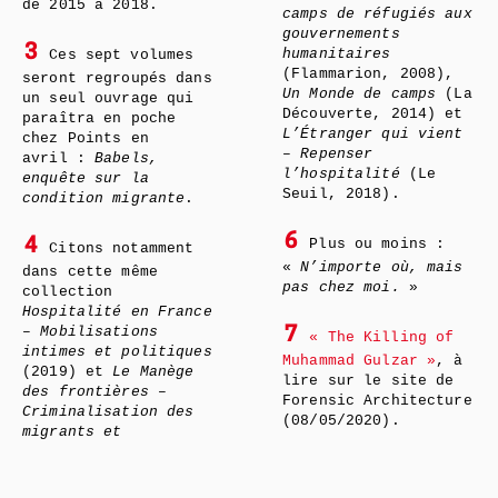
de 2015 à 2018.
camps de réfugiés aux
gouvernements
3
humanitaires
Ces sept volumes
(Flammarion, 2008),
seront regroupés dans
Un Monde de camps
(La
un seul ouvrage qui
Découverte, 2014) et
paraîtra en poche
L’Étranger qui vient
chez Points en
– Repenser
avril :
Babels,
l’hospitalité
(Le
enquête sur la
Seuil, 2018).
condition migrante
.
6
4
Plus ou moins :
Citons notamment
«
N’importe où, mais
dans cette même
pas chez moi.
»
collection
Hospitalité en France
– Mobilisations
7
« The Killing of
intimes et politiques
Muhammad Gulzar »
, à
(2019) et
Le Manège
lire sur le site de
des frontières –
Forensic Architecture
Criminalisation des
(08/05/2020).
migrants et