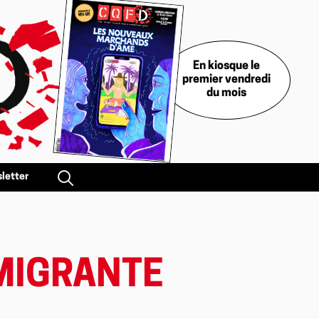
En kiosque le
premier vendredi
du mois
letter
 MIGRANTE