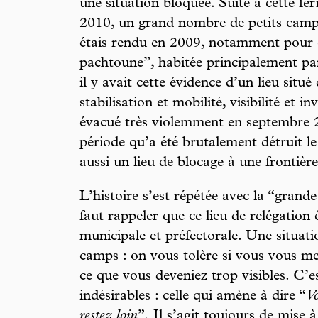
une situation bloquée. Suite à cette fe
2010, un grand nombre de petits campe
étais rendu en 2009, notamment pour e
pachtoune”, habitée principalement par
il y avait cette évidence d’un lieu situé
stabilisation et mobilité, visibilité et inv
évacué très violemment en septembre 2
période qu’a été brutalement détruit le
aussi un lieu de blocage à une frontière
L’histoire s’est répétée avec la “grande
faut rappeler que ce lieu de relégation
municipale et préfectorale. Une situat
camps : on vous tolère si vous vous m
ce que vous deveniez trop visibles. C’e
indésirables : celle qui amène à dire “
Vo
restez loin
”
.
Il s’agit toujours de mise à 