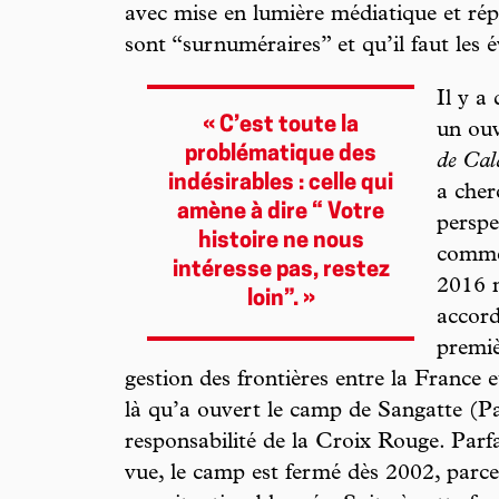
avec mise en lumière médiatique et rép
sont “surnuméraires” et qu’il faut les 
Il y a
« C’est toute la
un ouv
problématique des
de Cal
indésirables : celle qui
a cher
amène à dire “ Votre
perspe
histoire ne nous
commen
intéresse pas, restez
2016 m
loin”. »
accord
premiè
gestion des frontières entre la France e
là qu’a ouvert le camp de Sangatte (Pa
responsabilité de la Croix Rouge. Parf
vue, le camp est fermé dès 2002, parce q