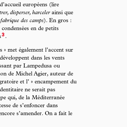
’accueil européens (lire
er, disperser, harceler
ainsi que
fabrique des camps
). En gros :
s condensées en de petits
3
s
.
es » met également l’accent sur
e développent dans les vents
passant par Lampedusa ou
tion de Michel Agier, auteur de
ratoire et l’ » encampement du
identitaire ne serait pas
pe qui, de la Méditerranée
cesse de s’enfoncer dans
encore s’amender. On a fait le