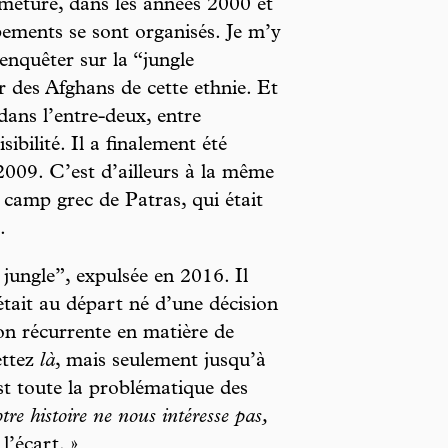
rmeture, dans les années 2000 et
ments se sont organisés. Je m’y
nquêter sur la “jungle
 des Afghans de cette ethnie. Et
 dans l’entre-deux, entre
isibilité. Il a finalement été
009. C’est d’ailleurs à la même
 camp grec de Patras, qui était
.
 jungle”, expulsée en 2016. Il
 était au départ né d’une décision
ion récurrente en matière de
ettez
là
, mais seulement jusqu’à
st toute la problématique des
tre histoire ne nous intéresse pas,
l’écart. »