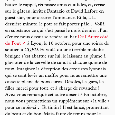
battez le rappel, réunissez amis et affidés, et, cerise
sur le gâteau, invitez Fantazio et David Lafore en
guest star, pour assurer l’ambiance. Et là, à la
dernière minute, le pote se fait porter pâle… Voilà
en substance ce qui s’est passé le mois dernier : l’un
d’entre nous devait se rendre au bar
De l’Autre côté
du Pont
à Lyon, le 16 octobre, pour une soirée de
soutien à
CQFD
. Et voilà qu’une terrible maladie
bénigne s’est abattue sur lui, le laissant au plume à
glavioter de la cervelle de canut à chaque quinte de
toux. Imaginez la déception des erroristes lyonnais
qui se sont levés un maffre pour nous remettre une
cassette pleine de bons euros. Désolés, les gars, les
filles, merci pour tout, et à charge de revanche !
Avez-vous remarqué cet autre absent ? En octobre,
nous vous promettions un supplément sur « la ville »
pour ce mois-ci… Et tintin ! Il est lancé, promettant
du beau et du bon. Mais, faute de temps pour le