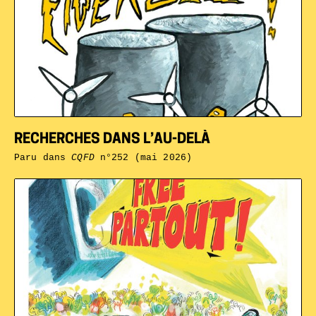
RECHERCHES DANS L’AU-DELÀ
Paru dans
CQFD
n°252 (mai 2026)