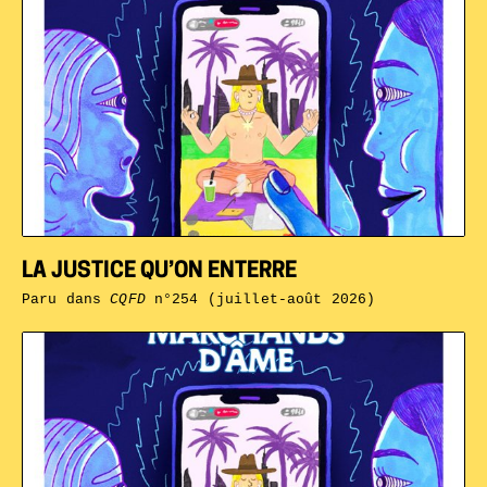
LA JUSTICE QU’ON ENTERRE
Paru dans
CQFD
n°254 (juillet-août 2026)