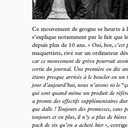
Ce mouvement de grogne se heurte à la 
s’explique notamment par le fait que le
depuis plus de 10 ans. «
Oui, ben, c’est 
maquettiste, rivé sur un ordinateur d
car ce mouvement de grève pourrait avoi
sortie du journal. Une première en dix an
étions presque arrivés à le boucler en un 
jour d’aujourd’hui, nous n’avons ni le
“ç
qui sont quand même un produit de référe
a promis des effectifs supplémentaires du
que dalle ! Toujours des promesses, sans p
toujours et en plus, il n’y a plus de bières
pack de six qu’on a acheté hier
», corrige