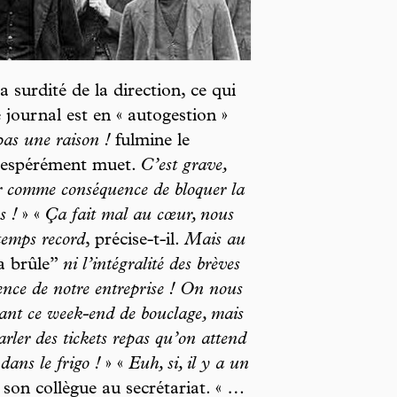
surdité de la direction, ce qui
 journal est en « autogestion »
pas une raison !
fulmine le
ésespérément muet.
C’est grave,
r comme conséquence de bloquer la
s !
» «
Ça fait mal au cœur, nous
temps record
, précise-t-il.
Mais au
a brûle”
ni l’intégralité des brèves
nce de notre entreprise ! On nous
rant ce week-end de bouclage, mais
arler des tickets repas qu’on attend
 dans le frigo !
» «
Euh, si, il y a un
 son collègue au secrétariat. «
…