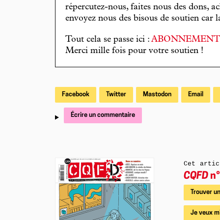
répercutez-nous, faites nous des dons, ac
envoyez nous des bisous de soutien car la 
Tout cela se passe ici :
ABONNEMEN
Merci mille fois pour votre soutien !
Facebook
Twitter
Mastodon
Email
Écrire un commentaire
Cet artic
CQFD
n°
Trouver un
Je veux m