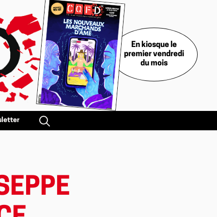
En kiosque le
premier vendredi
du mois
letter
USEPPE