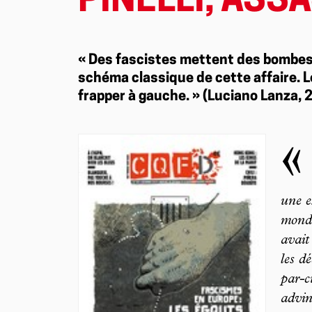
PINELLI, ASS
« Des fascistes mettent des bombes. 
schéma classique de cette affaire. Le
frapper à gauche. » (Luciano Lanza, 
«
une e
monde
avait
les d
par-c
advin