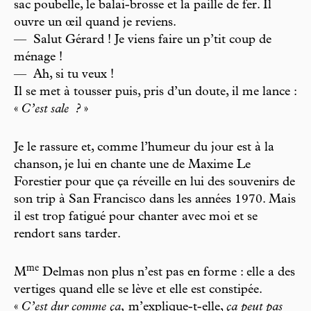
sac poubelle, le balai-brosse et la paille de fer. Il
ouvre un œil quand je reviens.
— Salut Gérard ! Je viens faire un p’tit coup de
ménage !
— Ah, si tu veux !
Il se met à tousser puis, pris d’un doute, il me lance :
«
C’est sale
?
»
Je le rassure et, comme l’humeur du jour est à la
chanson, je lui en chante une de Maxime Le
Forestier pour que ça réveille en lui des souvenirs de
son trip à San Francisco dans les années 1970. Mais
il est trop fatigué pour chanter avec moi et se
rendort sans tarder.
m
e
M
Delmas non plus n’est pas en forme : elle a des
vertiges quand elle se lève et elle est constipée.
«
C’est dur comme ça,
m’explique-t-elle,
ça peut pas