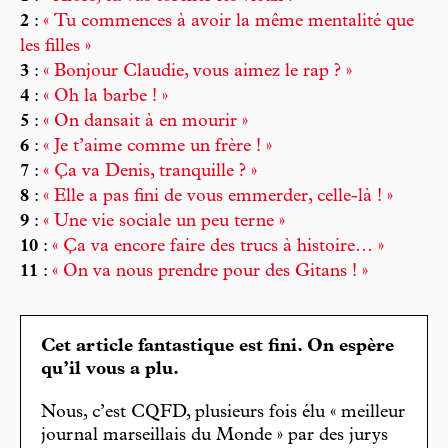
2
:
« Tu commences à avoir la même mentalité que
les filles »
3
:
« Bonjour Claudie, vous aimez le rap ? »
4
:
« Oh la barbe ! »
5
:
« On dansait à en mourir »
6
:
« Je t’aime comme un frère ! »
7
:
« Ça va Denis, tranquille ? »
8
:
« Elle a pas fini de vous emmerder, celle-là ! »
9
:
« Une vie sociale un peu terne »
10
:
« Ça va encore faire des trucs à histoire… »
11
:
« On va nous prendre pour des Gitans ! »
Cet article fantastique est fini. On espère
qu’il vous a plu.
Nous, c’est CQFD, plusieurs fois élu « meilleur
journal marseillais du Monde » par des jurys