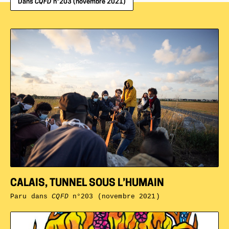
Dans
CQFD
n°203 (novembre 2021)
CALAIS, TUNNEL SOUS L’HUMAIN
Paru dans
CQFD
n°203 (novembre 2021)