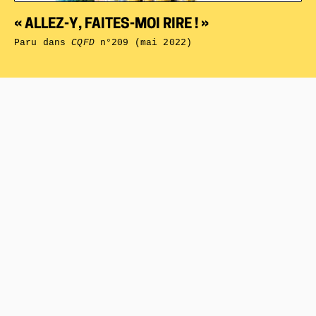
« ALLEZ-Y, FAITES-MOI RIRE ! »
Paru dans
CQFD
n°209 (mai 2022)