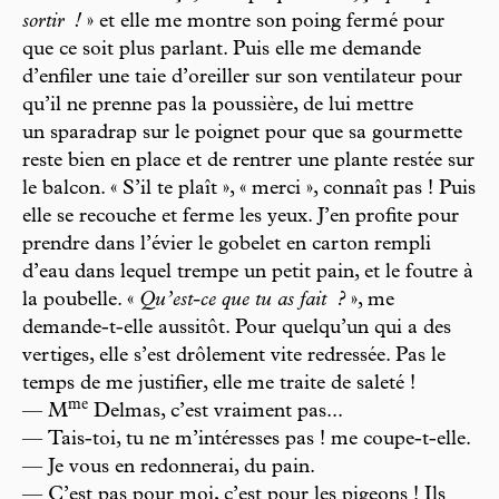
sortir
!
» et elle me montre son poing fermé pour
que ce soit plus parlant. Puis elle me demande
d’enfiler une taie d’oreiller sur son ventilateur pour
qu’il ne prenne pas la poussière, de lui mettre
un sparadrap sur le poignet pour que sa gourmette
reste bien en place et de rentrer une plante restée sur
le balcon. « S’il te plaît », « merci », connaît pas ! Puis
elle se recouche et ferme les yeux. J’en profite pour
prendre dans l’évier le gobelet en carton rempli
d’eau dans lequel trempe un petit pain, et le foutre à
la poubelle. «
Qu’est-ce que tu as fait
?
», me
demande-t-elle aussitôt. Pour quelqu’un qui a des
vertiges, elle s’est drôlement vite redressée. Pas le
temps de me justifier, elle me traite de saleté !
m
e
— M
Delmas, c’est vraiment pas...
— Tais-toi, tu ne m’intéresses pas ! me coupe-t-elle.
— Je vous en redonnerai, du pain.
— C’est pas pour moi, c’est pour les pigeons ! Ils