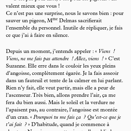
valent mieux que vous !
Ce n’est pas une surprise, nous le savons bien : pour
m
e
sauver un pigeon, M
Delmas sacrifierait
l’ensemble du personnel. Inutile de répliquer, je fais
ce que j’ai à faire en silence.
Depuis un moment, j’entends appeler : «
Viens
!
Viens, ne me fais pas attendre
! Allez, viens
!
» C’est
Suzanne. Elle erre dans le couloir les yeux pleins
d’angoisse, complètement égarée. Je la fais asseoir
dans un fauteuil et tente de la calmer en lui parlant.
Rien n’y fait, elle veut partir, mais elle a peur de
l’ascenseur. Très bien, allons prendre l’air, ça me
fera du bien aussi. Mais le soleil et la verdure ne
l’apaisent pas, au contraire, l’angoisse est montée
d’un cran. «
Pourquoi tu me fais ça
? Qu’est-ce que je
t’ai fait
?
» D’habitude, quand je commence à