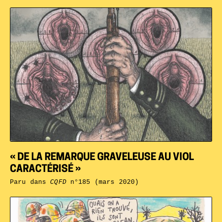
« DE LA REMARQUE GRAVELEUSE AU VIOL
CARACTÉRISÉ »
Paru dans
CQFD
n°185 (mars 2020)