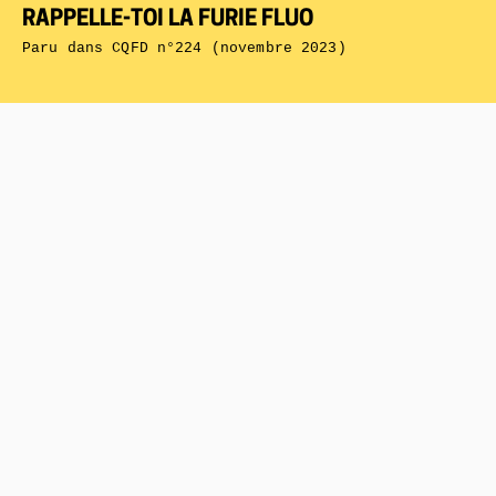
RAPPELLE-TOI LA FURIE FLUO
Paru dans
CQFD n°224 (novembre 2023)