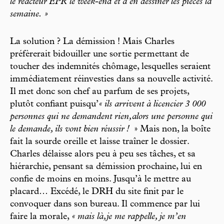
le réacteur EPR le week-end et à en dessiner les pièces la
semaine. »
La solution ? La démission ! Mais Charles
préfèrerait bidouiller une sortie permettant de
toucher des indemnités chômage, lesquelles seraient
immédiatement réinvesties dans sa nouvelle activité.
Il met donc son chef au parfum de ses projets,
plutôt confiant puisqu’
« ils arrivent à licencier 3 000
personnes qui ne demandent rien,alors une personne qui
le demande, ils vont bien réussir !
» Mais non, la boîte
fait la sourde oreille et laisse traîner le dossier.
Charles délaisse alors peu à peu ses tâches, et sa
hiérarchie, pensant sa démission prochaine, lui en
confie de moins en moins. Jusqu’à le mettre au
placard… Excédé, le DRH du site finit par le
convoquer dans son bureau. Il commence par lui
faire la morale,
« mais là,je me rappelle, je m’en