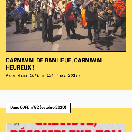
CARNAVAL DE BANLIEUE, CARNAVAL
HEUREUX !
Paru dans
CQFD
n°154 (mai 2017)
Dans
CQFD
n°82 (octobre 2010)