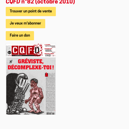
CQFD
n°82 (octobre 2010)
Trouver un point de vente
Je veux m'abonner
Faire un don