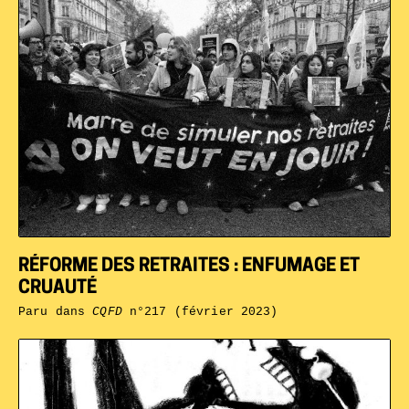
RÉFORME DES RETRAITES : ENFUMAGE ET
CRUAUTÉ
Paru dans
CQFD
n°217 (février 2023)