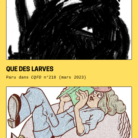
QUE DES LARVES
Paru dans
CQFD
n°218 (mars 2023)