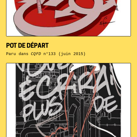
POT DE DÉPART
Paru dans
CQFD
n°133 (juin 2015)