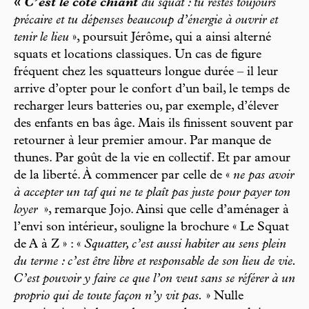
«
C’est le côté chiant
du squat : tu restes toujours
précaire et tu dépenses beaucoup d’énergie à ouvrir et
tenir le lieu
», poursuit Jérôme, qui a ainsi alterné
squats et locations classiques. Un cas de figure
fréquent chez les squatteurs longue durée – il leur
arrive d’opter pour le confort d’un bail, le temps de
recharger leurs batteries ou, par exemple, d’élever
des enfants en bas âge. Mais ils finissent souvent par
retourner à leur premier amour. Par manque de
thunes. Par goût de la vie en collectif. Et par amour
de la liberté. À commencer par celle de «
ne pas avoir
à accepter un taf qui ne te plaît pas juste pour payer ton
loyer
», remarque Jojo. Ainsi que celle d’aménager à
l’envi son intérieur, souligne la brochure « Le Squat
de A à Z » : «
Squatter, c’est aussi habiter au sens plein
du terme : c’est être libre et responsable de son lieu de vie.
C’est pouvoir y faire ce que l’on veut sans se référer à un
proprio qui de toute façon n’y vit pas.
» Nulle