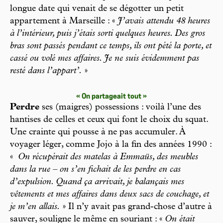
longue date qui venait de se dégotter un petit
appartement à Marseille : «
J’avais attendu 48 heures
à l’intérieur, puis j’étais sorti quelques heures. Des gros
bras sont passés pendant ce temps, ils ont pété la porte, et
cassé ou volé mes affaires. Je ne suis évidemment pas
resté dans l’appart’.
»
« On partageait tout »
Perdre
ses (maigres) possessions : voilà l’une des
hantises de celles et ceux qui font le choix du squat.
Une crainte qui pousse à ne pas accumuler. À
voyager léger, comme Jojo à la fin des années 1990 :
«
On récupérait des matelas à Emmaüs, des meubles
dans la rue – on s’en fichait de les perdre en cas
d’expulsion. Quand ça arrivait, je balançais mes
vêtements et mes affaires dans deux sacs de couchage, et
je m’en allais.
» Il n’y avait pas grand-chose d’autre à
sauver, souligne le même en souriant : «
On était