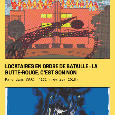
LOCATAIRES EN ORDRE DE BATAILLE : LA
BUTTE-ROUGE, C’EST SON NON
Paru dans
CQFD
n°162 (février 2018)