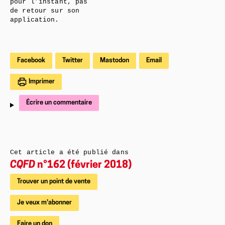
pour l’instant, pas
de retour sur son
application.
Facebook
Twitter
Mastodon
Email
Imprimer
Écrire un commentaire
Cet article a été publié dans
CQFD
n°162 (février 2018)
Trouver un point de vente
Je veux m'abonner
Faire un don