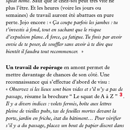
squat home
. Sauf que le chez-soi peut très vite ne
plus l’être. Et les heures (voire les jours ou
semaines) de travail auront été abattues en pure
perte. Jojo encore : «
Ça coupe parfois les jambes : tu
t’investis à fond, tout en sachant que le risque
d’expulsion plane. À force, ça fatigue. Tu finis par avoir
envie de te poser, de souffler sans avoir à te dire que
bientôt il faudra tout recommencer.
»
Un travail de repérage
en amont permet de
mettre davantage de chances de son côté. Une
reconnaissance qui s’effectue d’abord de visu :
«
Observez si les lieux sont bien vides et s’il n’y a pas de
3
passage,
résume la brochure ‘‘ Le squat de A à Z ’’
.
Il y a divers indices : volets fermés, boîte aux lettres
pleine de vieilles pubs, tas de feuilles mortes devant la
porte, jardin en friche, état du bâtiment… Pour vérifier
s’il y a du passage, placez un bout de papier discret dans