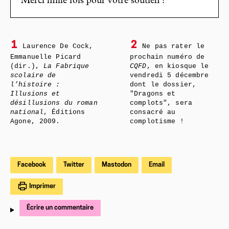
Merci mille fois pour votre soutien !
1
2
Laurence De Cock,
Ne pas rater le
Emmanuelle Picard
prochain numéro de
(dir.),
La Fabrique
CQFD
, en kiosque le
scolaire de
vendredi 5 décembre
l’histoire :
dont le dossier,
Illusions et
"Dragons et
désillusions du roman
complots", sera
national
, Éditions
consacré au
Agone, 2009.
complotisme !
Facebook
Twitter
Mastodon
Email
Imprimer
Écrire un commentaire