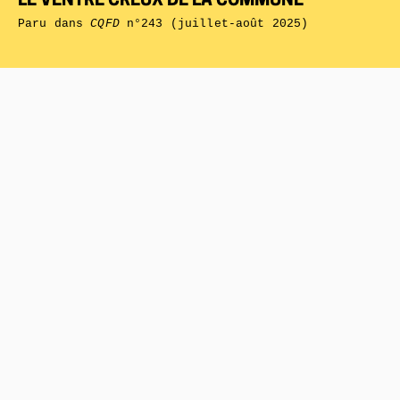
LE VENTRE CREUX DE LA COMMUNE
Paru dans
CQFD
n°243 (juillet-août 2025)