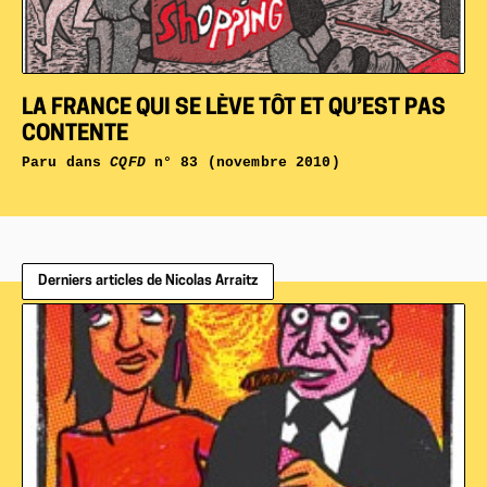
LA FRANCE QUI SE LÈVE TÔT ET QU’EST PAS
CONTENTE
Paru dans
CQFD
n° 83 (novembre 2010)
Derniers articles de Nicolas Arraitz