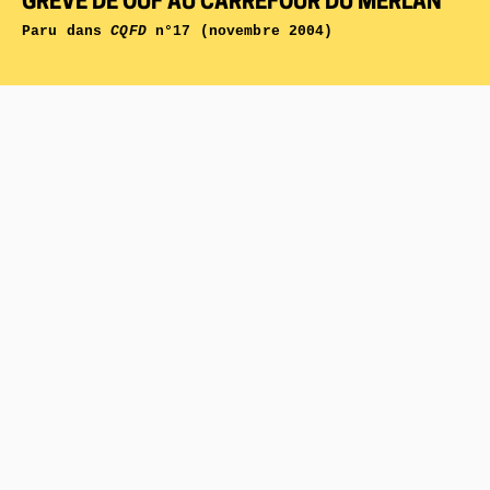
GRÈVE DE OUF AU CARREFOUR DU MERLAN
Paru dans
CQFD
n°17 (novembre 2004)