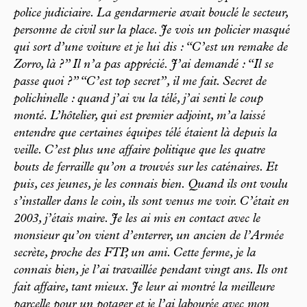
police judiciaire. La gendarmerie avait bouclé le secteur,
personne de civil sur la place. Je vois un policier masqué
qui sort d’une voiture et je lui dis : “C’est un remake de
Zorro, là ?” Il n’a pas apprécié. J’ai demandé : “Il se
passe quoi ?” “C’est top secret”, il me fait. Secret de
polichinelle : quand j’ai vu la télé, j’ai senti le coup
monté. L’hôtelier, qui est premier adjoint, m’a laissé
entendre que certaines équipes télé étaient là depuis la
veille. C’est plus une affaire politique que les quatre
bouts de ferraille qu’on a trouvés sur les caténaires. Et
puis, ces jeunes, je les connais bien. Quand ils ont voulu
s’installer dans le coin, ils sont venus me voir. C’était en
2003, j’étais maire. Je les ai mis en contact avec le
monsieur qu’on vient d’enterrer, un ancien de l’Armée
secrète, proche des FTP, un ami. Cette ferme, je la
connais bien, je l’ai travaillée pendant vingt ans. Ils ont
fait affaire, tant mieux. Je leur ai montré la meilleure
parcelle pour un potager et je l’ai labourée avec mon