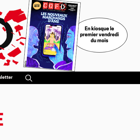
En kiosque le
premier vendredi
du mois
letter
E