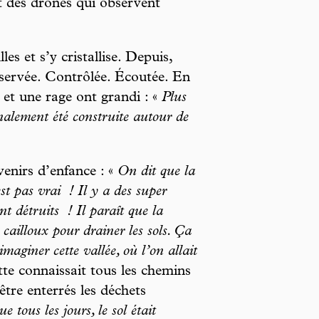
nt des drones qui observent
les et s’y cristallise. Depuis,
bservée. Contrôlée. Écoutée. En
é et une rage ont grandi : «
Plus
inalement été construite autour de
venirs d’enfance : «
On dit que la
st pas vrai
! Il y a des super
nt détruits
! Il paraît que la
cailloux pour drainer les sols. Ça
maginer cette vallée, où l’on allait
tte connaissait tous les chemins
tre enterrés les déchets
 tous les jours, le sol était