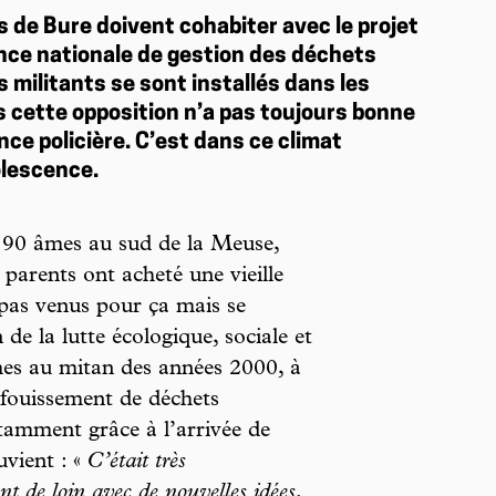
 de Bure doivent cohabiter avec le projet
ence nationale de gestion des déchets
s militants se sont installés dans les
is cette opposition n’a pas toujours bonne
nce policière. C’est dans ce climat
olescence.
e 90 âmes au sud de la Meuse,
parents ont acheté une vieille
 pas venus pour ça mais se
de la lutte écologique, sociale et
es au mitan des années 2000, à
nfouissement de déchets
tamment grâce à l’arrivée de
uvient : «
C’était très
nt de loin avec de nouvelles idées,