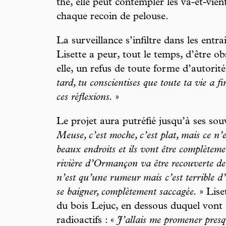
thé, elle peut contempler les va-et-vie
chaque recoin de pelouse.
La surveillance s’infiltre dans les entrail
Lisette a peur, tout le temps, d’être o
elle, un refus de toute forme d’autorit
tard, tu conscientises que toute ta vie a f
ces réflexions.
»
Le projet aura putréfié jusqu’à ses sou
Meuse, c’est moche, c’est plat, mais ce n’e
beaux endroits et ils vont être complèteme
rivière d’Ormançon va être recouverte de 
n’est qu’une rumeur mais c’est terrible d’i
se baigner, complètement saccagée.
» Lise
du bois Lejuc, en dessous duquel vont ê
radioactifs : «
J’allais me promener presque