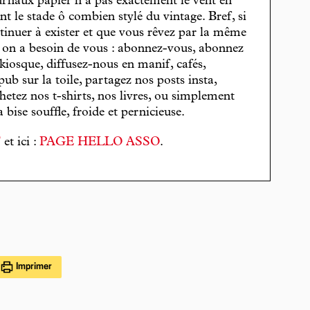
journaux papier n’a pas exactement le vent en
t le stade ô combien stylé du vintage. Bref, si
tinuer à exister et que vous rêvez par la même
, on a besoin de vous : abonnez-vous, abonnez
 kiosque, diffusez-nous en manif, cafés,
pub sur la toile, partagez nos posts insta,
hetez nos t-shirts, nos livres, ou simplement
bise souffle, froide et pernicieuse.
T
et ici :
PAGE HELLO ASSO
.
Imprimer