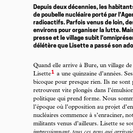
Depuis deux décennies, les habitants
de poubelle nucléaire porté par l’Ag
radioactifs. Parfois venus de loin, de
environs pour organiser la lutte. Ma
presse et le village subit l’omniprése
délétère que Lisette a passé son ad
Quand elle arrive à Bure, un village d
1
Lisette
a une quinzaine d’années. Ses 
bicoque pour presque rien. Ils ne sont
retrouvent vite plongés dans l’émulsion 
politique qui prend forme. Nous somm
l’époque où l’opposition au projet d’e
nucléaires commence à s’enraciner, no
militants venus d’ailleurs. Lisette se so
impressionnant, tous ces gens qui arrivaie