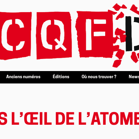
Anciens numéros
Éditions
Où nous trouver ?
News
 L’ŒIL DE L’ATOM