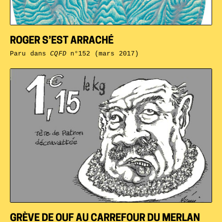
ROGER S’EST ARRACHÉ
Paru dans
CQFD
n°152 (mars 2017)
GRÈVE DE OUF AU CARREFOUR DU MERLAN