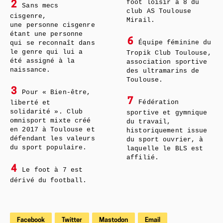
foot loisir à 8 du
2
Sans mecs
club AS Toulouse
cisgenre,
Mirail.
une personne cisgenre
étant une personne
6
Équipe féminine du
qui se reconnaît dans
le genre qui lui a
Tropik Club Toulouse,
été assigné à la
association sportive
naissance.
des ultramarins de
Toulouse.
3
Pour « Bien-être,
7
Fédération
liberté et
solidarité ». Club
sportive et gymnique
omnisport mixte créé
du travail,
en 2017 à Toulouse et
historiquement issue
défendant les valeurs
du sport ouvrier, à
du sport populaire.
laquelle le BLS est
affilié.
4
Le foot à 7 est
dérivé du football.
Facebook
Twitter
Mastodon
Email