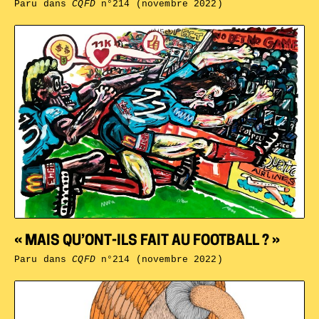
Paru dans
CQFD
n°214 (novembre 2022)
« MAIS QU’ONT-ILS FAIT AU FOOTBALL ? »
Paru dans
CQFD
n°214 (novembre 2022)