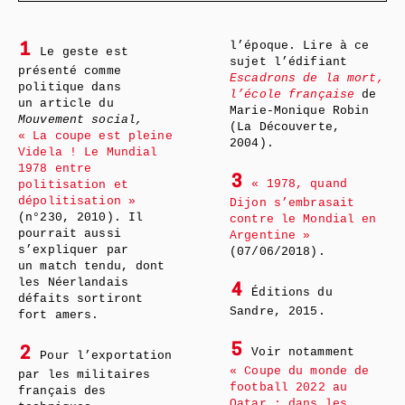
l’époque. Lire à ce
1
Le geste est
sujet l’édifiant
présenté comme
Escadrons de la mort,
politique dans
l’école française
de
un article du
Marie-Monique Robin
Mouvement social,
(La Découverte,
« La coupe est pleine
2004).
Videla ! Le Mundial
1978 entre
3
« 1978, quand
politisation et
dépolitisation »
Dijon s’embrasait
(n°230, 2010). Il
contre le Mondial en
pourrait aussi
Argentine »
s’expliquer par
(07/06/2018).
un match tendu, dont
les Néerlandais
4
Éditions du
défaits sortiront
Sandre, 2015.
fort amers.
5
2
Voir notamment
Pour l’exportation
« Coupe du monde de
par les militaires
football 2022 au
français des
Qatar : dans les