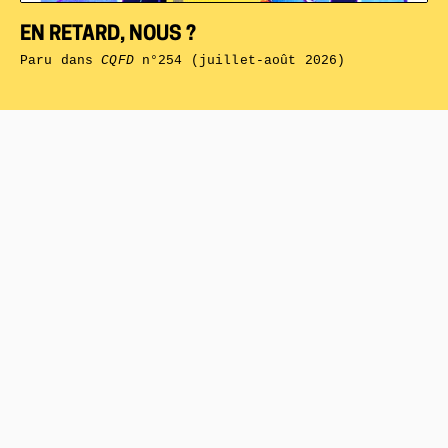
EN RETARD, NOUS ?
Paru dans
CQFD
n°254 (juillet-août 2026)