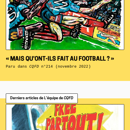
« MAIS QU’ONT-ILS FAIT AU FOOTBALL ? »
Paru dans
CQFD
n°214 (novembre 2022)
Derniers articles de L’équipe de
CQFD