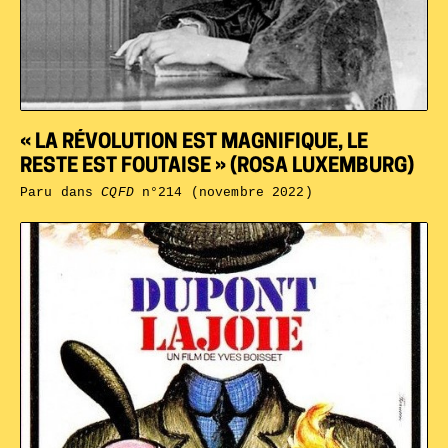
« LA RÉVOLUTION EST MAGNIFIQUE, LE
RESTE EST FOUTAISE » (ROSA LUXEMBURG)
Paru dans
CQFD
n°214 (novembre 2022)