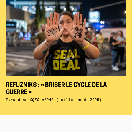
REFUZNIKS : « BRISER LE CYCLE DE LA
GUERRE »
Paru dans
CQFD
n°243 (juillet-août 2025)